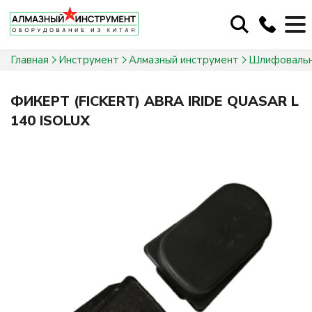
+375 29 674-70-50
Главная
Инструмент
Алмазный инструмент
Шлифовальн
+375 29 649-44-60
cubimport@mail.ru
ФИКЕРТ (FICKERT) ABRA IRIDE QUASAR L
140 ISOLUX